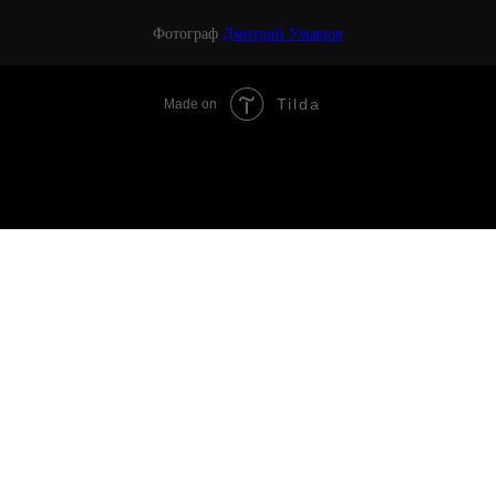
Фотограф
Дмитрий Ульянов
Tilda
Made on