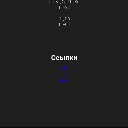
Пн, Вт, Ср, Чт, Вс
11−22
Пт, Сб
11−00
Ссылки
VK
Inst
2гис