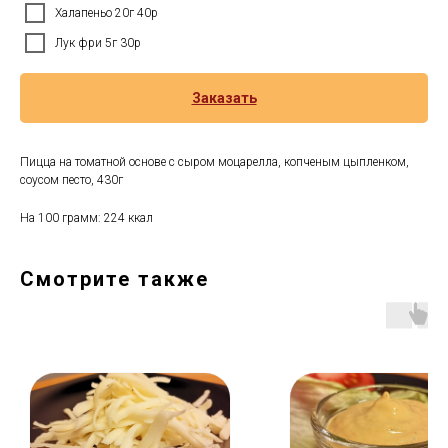
Халапеньо 20г 40р
Лук фри 5г 30р
Заказать
Пицца на томатной основе с сыром моцарелла, копченым цыпленком,
соусом песто, 430г
На 100 грамм: 224 ккал
Смотрите также