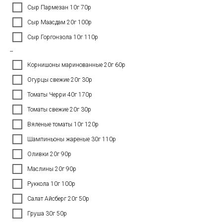
Сыр Пармезан 10г 70р
Сыр Маасдам 20г 100р
Сыр Горгонзола 10г 110р
--
Корнишоны маринованные 20г 60р
Огурцы свежие 20г 30р
Томаты Черри 40г 170р
Томаты свежие 20г 30р
Вяленые томаты 10г 120р
Шампиньоны жареные 30г 110р
Оливки 20г 90р
Маслины 20г 90р
Руккола 10г 100р
Салат Айсберг 20г 50р
Груша 30г 50р