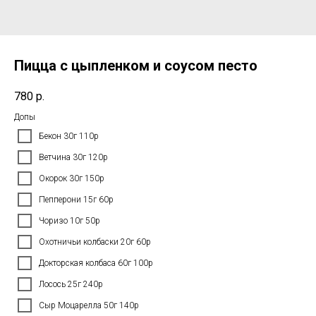
Пицца с цыпленком и соусом песто
780
р.
Допы
Бекон 30г 110р
Ветчина 30г 120р
Окорок 30г 150р
Пепперони 15г 60р
Чоризо 10г 50р
Охотничьи колбаски 20г 60р
Докторская колбаса 60г 100р
Лосось 25г 240р
Сыр Моцарелла 50г 140р